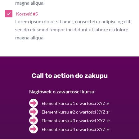
magna aliqua.
Korzyść #5
Lorem ipsum dolor sit amet, consectetur adipiscing elit,
sed do eiusmod tempor incididunt ut labore et dolore
magna aliqua.
Call to action do zakupu
Nagłówek o zawartości kursu:
Element kursu #1 o wartości XYZ zł
Element kursu #2 o wartości XYZ zł
Element kursu #3 o wartości XYZ zł
Element kursu #4 o wartości XYZ zł