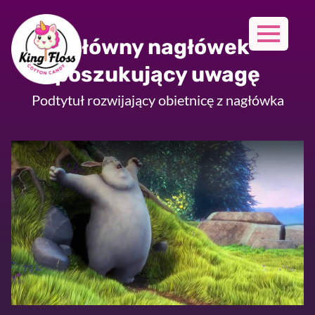
Główny nagłówek
poszukujący uwagę
Podtytuł rozwijający obietnicę z nagłówka